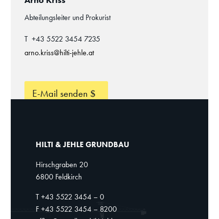
Arno Kriss
Abteilungsleiter und Prokurist
T +43 5522 3454 7235
arno.kriss@hilti-jehle.at
E-Mail senden
HILTI & JEHLE GRUNDBAU
Hirschgraben 20
6800 Feldkirch
T +43 5522 3454 – 0
F +43 5522 3454 – 8200